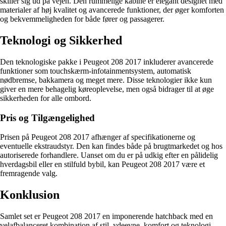
skiller sig ud på vejen. Den rummelige kabine er elegant designet med
materialer af høj kvalitet og avancerede funktioner, der øger komforten
og bekvemmeligheden for både fører og passagerer.
Teknologi og Sikkerhed
Den teknologiske pakke i Peugeot 208 2017 inkluderer avancerede
funktioner som touchskærm-infotainmentsystem, automatisk
nødbremse, bakkamera og meget mere. Disse teknologier ikke kun
giver en mere behagelig køreoplevelse, men også bidrager til at øge
sikkerheden for alle ombord.
Pris og Tilgængelighed
Prisen på Peugeot 208 2017 afhænger af specifikationerne og
eventuelle ekstraudstyr. Den kan findes både på brugtmarkedet og hos
autoriserede forhandlere. Uanset om du er på udkig efter en pålidelig
hverdagsbil eller en stilfuld bybil, kan Peugeot 208 2017 være et
fremragende valg.
Konklusion
Samlet set er Peugeot 208 2017 en imponerende hatchback med en
velafbalanceret kombination af stil, ydeevne, komfort og teknologi.