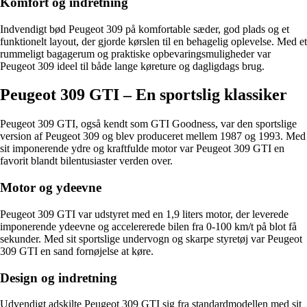
Komfort og indretning
Indvendigt bød Peugeot 309 på komfortable sæder, god plads og et
funktionelt layout, der gjorde kørslen til en behagelig oplevelse. Med et
rummeligt bagagerum og praktiske opbevaringsmuligheder var
Peugeot 309 ideel til både lange køreture og dagligdags brug.
Peugeot 309 GTI – En sportslig klassiker
Peugeot 309 GTI, også kendt som GTI Goodness, var den sportslige
version af Peugeot 309 og blev produceret mellem 1987 og 1993. Med
sit imponerende ydre og kraftfulde motor var Peugeot 309 GTI en
favorit blandt bilentusiaster verden over.
Motor og ydeevne
Peugeot 309 GTI var udstyret med en 1,9 liters motor, der leverede
imponerende ydeevne og accelererede bilen fra 0-100 km/t på blot få
sekunder. Med sit sportslige undervogn og skarpe styretøj var Peugeot
309 GTI en sand fornøjelse at køre.
Design og indretning
Udvendigt adskilte Peugeot 309 GTI sig fra standardmodellen med sit