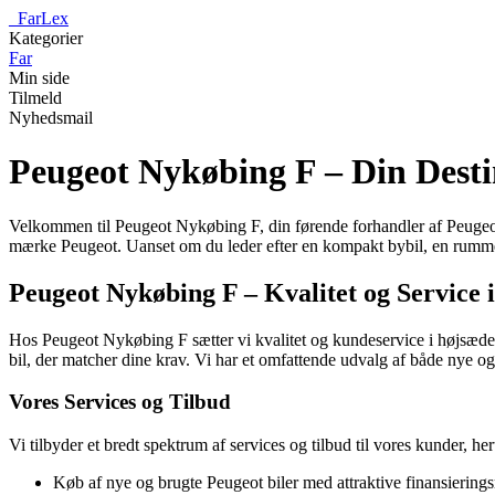
_
FarLex
Kategorier
Far
Min side
Tilmeld
Nyhedsmail
Peugeot Nykøbing F – Din Destin
Velkommen til Peugeot Nykøbing F, din førende forhandler af Peugeot b
mærke Peugeot. Uanset om du leder efter en kompakt bybil, en rummel
Peugeot Nykøbing F – Kvalitet og Service 
Hos Peugeot Nykøbing F sætter vi kvalitet og kundeservice i højsædet.
bil, der matcher dine krav. Vi har et omfattende udvalg af både nye og b
Vores Services og Tilbud
Vi tilbyder et bredt spektrum af services og tilbud til vores kunder, he
Køb af nye og brugte Peugeot biler med attraktive finansiering