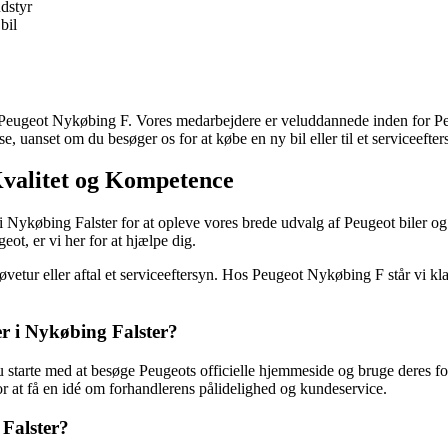
dstyr
bil
 Peugeot Nykøbing F. Vores medarbejdere er veluddannede inden for Peug
lse, uanset om du besøger os for at købe en ny bil eller til et serviceefter
valitet og Kompetence
i Nykøbing Falster for at opleve vores brede udvalg af Peugeot biler og 
eot, er vi her for at hjælpe dig.
øvetur eller aftal et serviceeftersyn. Hos Peugeot Nykøbing F står vi k
er i Nykøbing Falster?
 starte med at besøge Peugeots officielle hjemmeside og bruge deres for
or at få en idé om forhandlerens pålidelighed og kundeservice.
 Falster?