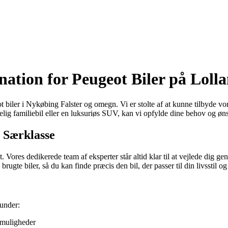
ation for Peugeot Biler på Lolla
iler i Nykøbing Falster og omegn. Vi er stolte af at kunne tilbyde vores
ig familiebil eller en luksuriøs SUV, kan vi opfylde dine behov og øns
i Særklasse
 Vores dedikerede team af eksperter står altid klar til at vejlede dig
rugte biler, så du kan finde præcis den bil, der passer til din livsstil o
runder:
smuligheder