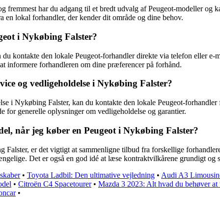
 og fremmest har du adgang til et bredt udvalg af Peugeot-modeller og k
ra en lokal forhandler, der kender dit område og dine behov.
eot i Nykøbing Falster?
u kontakte den lokale Peugeot-forhandler direkte via telefon eller e-mail
g at informere forhandleren om dine præferencer på forhånd.
ice og vedligeholdelse i Nykøbing Falster?
e i Nykøbing Falster, kan du kontakte den lokale Peugeot-forhandler f
e for generelle oplysninger om vedligeholdelse og garantier.
el, når jeg køber en Peugeot i Nykøbing Falster?
 Falster, er det vigtigt at sammenligne tilbud fra forskellige forhandle
gelige. Det er også en god idé at læse kontraktvilkårene grundigt og sø
nskaber
•
Toyota Ladbil: Den ultimative vejledning
•
Audi A3 Limousine
odel
•
Citroën C4 Spacetourer
•
Mazda 3 2023: Alt hvad du behøver at 
oncar
•