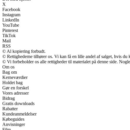
X
Facebook
Instagram
LinkedIn
YouTube
Pinterest
TikTok
Mail
RSS
© Al kopiering forbudt.
© Rettighederne tilhører os. Vi kan få en lille andel af salget, hvis d
© Vi forbeholder os alle rettigheder til materialet på denne side. Nog
Om os
Bag om
Kerneværdier
Holdet bag
Gør en forskel
Vores adresser
Bidrag
Gratis downloads
Rabatter
Kundeanmeldelser
Købeguides
Anvisninger
Film