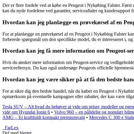
Der er flere fordele ved at købe en Peugeot i Nykøbing Falster. Først
kan du nyde fordelene ved garantier, serviceaftaler og kundesupport f
Hvordan kan jeg planlægge en prøvekørsel af en Peug
For at planlægge en prøvekørsel af en Peugeot i Nykøbing Falster kan d
forberede spørgsmål om den specifikke model, du er interesseret i, o
Hvordan kan jeg få mere information om Peugeot-serv
Hvis du ønsker mere information om Peugeot-service og vedligeholdels
serviceeftersyn. Du kan også undersøge Peugeots officielle hjemmesid
Hvordan kan jeg være sikker på at få den bedste hand
For at sikre dig den bedste handel, når du køber en Peugeot i Nykøbing
opmærksom på eventuelle kampagner eller rabatter, der kan være tilgæn
Tesla SUV – Alt hvad du behøver at vide om priser, modeller og ege
vide om Hyundai Ioniq 6
•
Volvo 960 – en pålidelig og populær bilm
AMG – Et kraftfuldt kompakt premiumvalg
•
Mercedes C 300 e Stati
_
FarLex
Del med hjertet