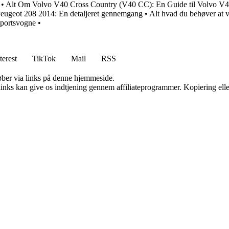
•
Alt Om Volvo V40 Cross Country (V40 CC): En Guide til Volvo 
eugeot 208 2014: En detaljeret gennemgang
•
Alt hvad du behøver at 
sportsvogne
•
terest
TikTok
Mail
RSS
 køber via links på denne hjemmeside.
 links kan give os indtjening gennem affiliateprogrammer. Kopiering elle