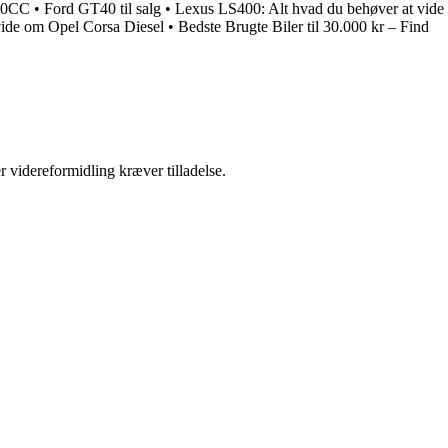
V40CC
•
Ford GT40 til salg
•
Lexus LS400: Alt hvad du behøver at vide
vide om Opel Corsa Diesel
•
Bedste Brugte Biler til 30.000 kr – Find
r videreformidling kræver tilladelse.