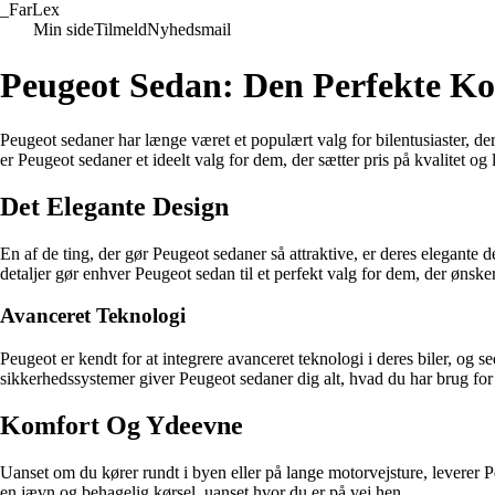
_
FarLex
Min side
Tilmeld
Nyhedsmail
Peugeot Sedan: Den Perfekte Ko
Peugeot sedaner har længe været et populært valg for bilentusiaster, 
er Peugeot sedaner et ideelt valg for dem, der sætter pris på kvalitet og 
Det Elegante Design
En af de ting, der gør Peugeot sedaner så attraktive, er deres elegante 
detaljer gør enhver Peugeot sedan til et perfekt valg for dem, der ønsker 
Avanceret Teknologi
Peugeot er kendt for at integrere avanceret teknologi i deres biler, o
sikkerhedssystemer giver Peugeot sedaner dig alt, hvad du har brug for 
Komfort Og Ydeevne
Uanset om du kører rundt i byen eller på lange motorvejsture, leverer 
en jævn og behagelig kørsel, uanset hvor du er på vej hen.