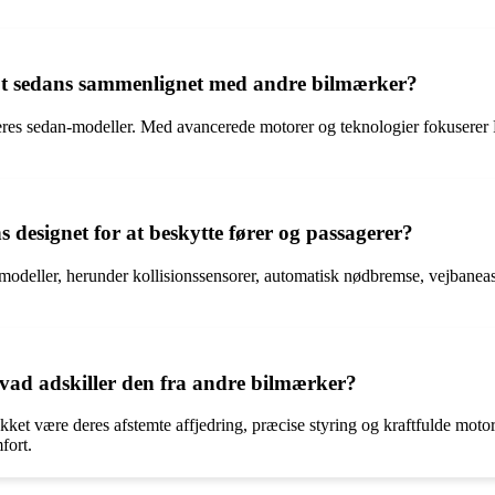
t sedans sammenlignet med andre bilmærker?
r deres sedan-modeller. Med avancerede motorer og teknologier fokusere
designet for at beskytte fører og passagerer?
odeller, herunder kollisionssensorer, automatisk nødbremse, vejbaneassis
hvad adskiller den fra andre bilmærker?
kket være deres afstemte affjedring, præcise styring og kraftfulde mo
fort.