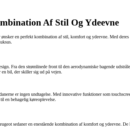
mbination Af Stil Og Ydeevne
der ønsker en perfekt kombination af stil, komfort og ydeevne. Med der
luksus.
design. Fra den strømlinede front til den aerodynamiske bagende udstråle
en bil, der skiller sig ud på vejen.
g sedanerne er ingen undtagelse. Med innovative funktioner som touchscr
til en behagelig køreoplevelse.
Peugeot sedaner en enestående kombination af komfort og ydeevne. De kr