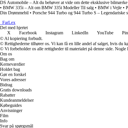
DS Automobile – Alt du behøver at vide om dette eksklusive bilmærke
•
BMW 335i – Alt om BMW 335i Modeller Til salg
•
BMW i Vejle
•
P
Din Drømmebil
•
Porsche 944 Turbo og 944 Turbo S – Legendariske 
_
FarLex
Del med hjertet
X
Facebook
Instagram
LinkedIn
YouTube
Pin
© Al kopiering forbudt.
© Rettighederne tilhører os. Vi kan få en lille andel af salget, hvis du
© Vi forbeholder os alle rettigheder til materialet på denne side. Nogle
Om os
Bag om
Kerneværdier
Holdet bag
Gør en forskel
Vores adresser
Bidrag
Gratis downloads
Rabatter
Kundeanmeldelser
Købeguides
Anvisninger
Film
Info
Svar på spørgsmål