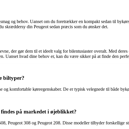
r smag og behov. Uanset om du foretrækker en kompakt sedan til bykørsel
 du skræddersy din Peugeot sedan præcis som du ønsker det.
evne, der gør dem til et ideelt valg for bilentusiaster overalt. Med de
en. Uanset hvad dine behov er, kan du være sikker på at finde den perfe
e biltyper?
ne og komfortable køreegenskaber. De er typisk velegnede til både bykø
findes på markedet i øjeblikket?
8, Peugeot 308 og Peugeot 208. Disse modeller tilbyder forskellige st