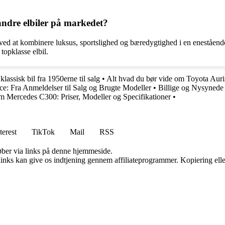
andre elbiler på markedet?
 ved at kombinere luksus, sportslighed og bæredygtighed i en eneståen
opklasse elbil.
lassisk bil fra 1950erne til salg
•
Alt hvad du bør vide om Toyota Aur
e: Fra Anmeldelser til Salg og Brugte Modeller
•
Billige og Nysynede 
m Mercedes C300: Priser, Modeller og Specifikationer
•
terest
TikTok
Mail
RSS
 køber via links på denne hjemmeside.
 links kan give os indtjening gennem affiliateprogrammer. Kopiering elle