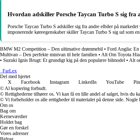
Hvordan adskiller Porsche Taycan Turbo S sig fra 
Porsche Taycan Turbo S adskiller sig fra andre elbiler på markedet
imponerende køreegenskaber skiller Taycan Turbo S sig ud som en t
BMW M2 Competition – Den ultimative drømmebil
•
Ford Anglia: En k
Multivan – Den perfekte minivan til hele familien
•
Alt Om Toyota Hiac
•
Suzuki Ignis Brugt: Et grundigt kig på den populære bilmodel
•
Alt o
_
FarLex
Del med hjertet
X
Facebook
Instagram
LinkedIn
YouTube
Pin
© Al kopiering forbudt.
© Rettighederne tilhører os. Vi kan få en lille andel af salget, hvis du
© Vi forbeholder os alle rettigheder til materialet på denne side. Nogle
Om os
Bag om
Kerneværdier
Holdet bag
Gør en forskel
Vores adresser
Bidrag