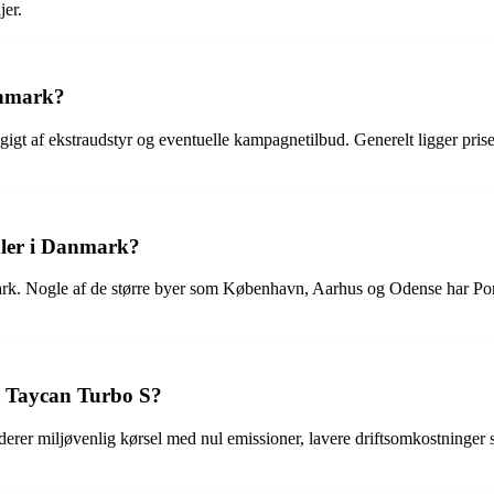
jer.
anmark?
gt af ekstraudstyr og eventuelle kampagnetilbud. Generelt ligger pris
dler i Danmark?
mark. Nogle af de større byer som København, Aarhus og Odense har P
he Taycan Turbo S?
erer miljøvenlig kørsel med nul emissioner, lavere driftsomkostninger