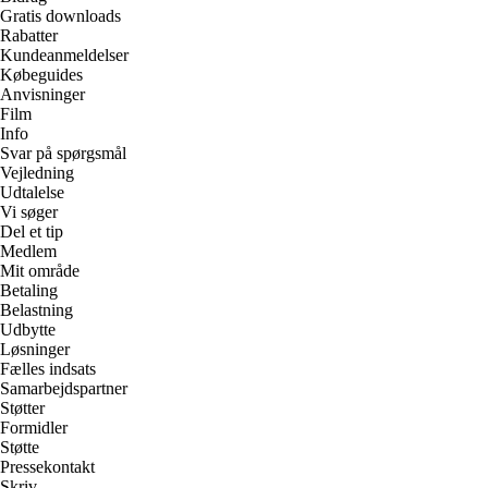
Gratis downloads
Rabatter
Kundeanmeldelser
Købeguides
Anvisninger
Film
Info
Svar på spørgsmål
Vejledning
Udtalelse
Vi søger
Del et tip
Medlem
Mit område
Betaling
Belastning
Udbytte
Løsninger
Fælles indsats
Samarbejdspartner
Støtter
Formidler
Støtte
Pressekontakt
Skriv