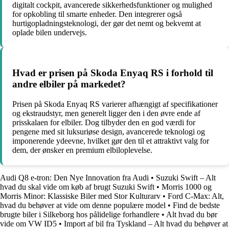
digitalt cockpit, avancerede sikkerhedsfunktioner og mulighed
for opkobling til smarte enheder. Den integrerer også
hurtigopladningsteknologi, der gør det nemt og bekvemt at
oplade bilen undervejs.
Hvad er prisen på Skoda Enyaq RS i forhold til
andre elbiler på markedet?
Prisen på Skoda Enyaq RS varierer afhængigt af specifikationer
og ekstraudstyr, men generelt ligger den i den øvre ende af
prisskalaen for elbiler. Dog tilbyder den en god værdi for
pengene med sit luksuriøse design, avancerede teknologi og
imponerende ydeevne, hvilket gør den til et attraktivt valg for
dem, der ønsker en premium elbiloplevelse.
Audi Q8 e-tron: Den Nye Innovation fra Audi
•
Suzuki Swift – Alt
hvad du skal vide om køb af brugt Suzuki Swift
•
Morris 1000 og
Morris Minor: Klassiske Biler med Stor Kulturarv
•
Ford C-Max: Alt,
hvad du behøver at vide om denne populære model
•
Find de bedste
brugte biler i Silkeborg hos pålidelige forhandlere
•
Alt hvad du bør
vide om VW ID5
•
Import af bil fra Tyskland – Alt hvad du behøver at