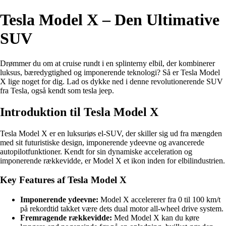
Tesla Model X – Den Ultimative
SUV
Drømmer du om at cruise rundt i en splinterny elbil, der kombinerer
luksus, bæredygtighed og imponerende teknologi? Så er Tesla Model
X lige noget for dig. Lad os dykke ned i denne revolutionerende SUV
fra Tesla, også kendt som tesla jeep.
Introduktion til Tesla Model X
Tesla Model X er en luksuriøs el-SUV, der skiller sig ud fra mængden
med sit futuristiske design, imponerende ydeevne og avancerede
autopilotfunktioner. Kendt for sin dynamiske acceleration og
imponerende rækkevidde, er Model X et ikon inden for elbilindustrien.
Key Features af Tesla Model X
Imponerende ydeevne:
Model X accelererer fra 0 til 100 km/t
på rekordtid takket være dets dual motor all-wheel drive system.
Fremragende rækkevidde:
Med Model X kan du køre