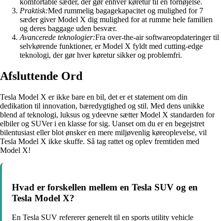
komfortable sæder, der gør enhver køretur til en fornøjelse.
Praktisk:
Med rummelig bagagekapacitet og mulighed for 7
sæder giver Model X dig mulighed for at rumme hele familien
og deres baggage uden besvær.
Avancerede teknologier:
Fra over-the-air softwareopdateringer til
selvkørende funktioner, er Model X fyldt med cutting-edge
teknologi, der gør hver køretur sikker og problemfri.
Afsluttende Ord
Tesla Model X er ikke bare en bil, det er et statement om din
dedikation til innovation, bæredygtighed og stil. Med dens unikke
blend af teknologi, luksus og ydeevne sætter Model X standarden for
elbiler og SUVer i en klasse for sig. Uanset om du er en begejstret
bilentusiast eller blot ønsker en mere miljøvenlig køreoplevelse, vil
Tesla Model X ikke skuffe. Så tag rattet og oplev fremtiden med
Model X!
Hvad er forskellen mellem en Tesla SUV og en
Tesla Model X?
En Tesla SUV refererer generelt til en sports utility vehicle