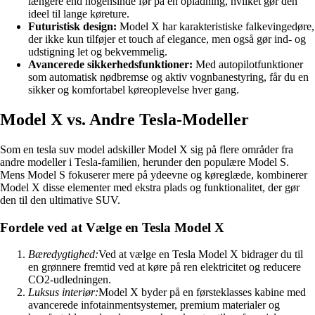
længere end nogensinde før på en opladning, hvilket gør den
ideel til lange køreture.
Futuristisk design:
Model X har karakteristiske falkevingedøre,
der ikke kun tilføjer et touch af elegance, men også gør ind- og
udstigning let og bekvemmelig.
Avancerede sikkerhedsfunktioner:
Med autopilotfunktioner
som automatisk nødbremse og aktiv vognbanestyring, får du en
sikker og komfortabel køreoplevelse hver gang.
Model X vs. Andre Tesla-Modeller
Som en tesla suv model adskiller Model X sig på flere områder fra
andre modeller i Tesla-familien, herunder den populære Model S.
Mens Model S fokuserer mere på ydeevne og køreglæde, kombinerer
Model X disse elementer med ekstra plads og funktionalitet, der gør
den til den ultimative SUV.
Fordele ved at Vælge en Tesla Model X
Bæredygtighed:
Ved at vælge en Tesla Model X bidrager du til
en grønnere fremtid ved at køre på ren elektricitet og reducere
CO2-udledningen.
Luksus interiør:
Model X byder på en førsteklasses kabine med
avancerede infotainmentsystemer, premium materialer og