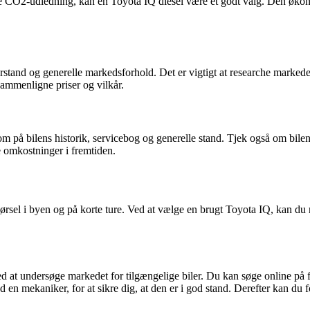
 CO2-udledning, kan en Toyota IQ diesel være et godt valg. Den økonomi
and og generelle markedsforhold. Det er vigtigt at researche markedet g
sammenligne priser og vilkår.
m på bilens historik, servicebog og generelle stand. Tjek også om bilen
 omkostninger i fremtiden.
 kørsel i byen og på korte ture. Ved at vælge en brugt Toyota IQ, kan d
e med at undersøge markedet for tilgængelige biler. Du kan søge online på
d en mekaniker, for at sikre dig, at den er i god stand. Derefter kan du