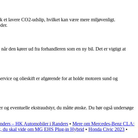
 et lavere CO2-udslip, hvilket kan være mere miljøvenligt.
der.
år den kører ud fra forhandleren som en ny bil. Det er vigtigt at
service og olieskift er afgørende for at holde motoren sund og
er og eventuelle ekstraudstyr, du måtte ønske. Du bør også undersøge
nders – HK Automobiler i Randers
•
Mere om Mercedes-Benz CLA:
t, du skal vide om MG EHS Plug-in Hybrid
•
Honda Civic 2023
•