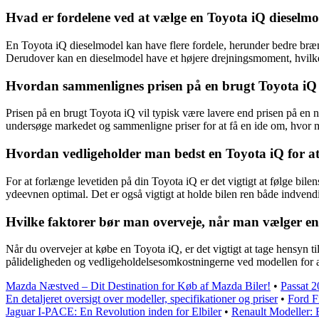
Hvad er fordelene ved at vælge en Toyota iQ dieselm
En Toyota iQ dieselmodel kan have flere fordele, herunder bedre bræ
Derudover kan en dieselmodel have et højere drejningsmoment, hvilket
Hvordan sammenlignes prisen på en brugt Toyota iQ
Prisen på en brugt Toyota iQ vil typisk være lavere end prisen på en 
undersøge markedet og sammenligne priser for at få en ide om, hvor m
Hvordan vedligeholder man bedst en Toyota iQ for at
For at forlænge levetiden på din Toyota iQ er det vigtigt at følge bil
ydeevnen optimal. Det er også vigtigt at holde bilen ren både indven
Hvilke faktorer bør man overveje, når man vælger en
Når du overvejer at købe en Toyota iQ, er det vigtigt at tage hensyn
pålideligheden og vedligeholdelsesomkostningerne ved modellen for at
Mazda Næstved – Dit Destination for Køb af Mazda Biler!
•
Passat 
En detaljeret oversigt over modeller, specifikationer og priser
•
Ford F
Jaguar I-PACE: En Revolution inden for Elbiler
•
Renault Modeller: E