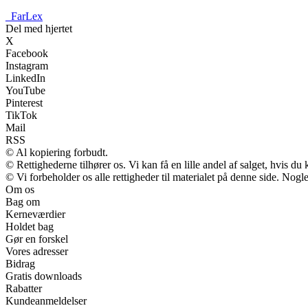
_
FarLex
Del med hjertet
X
Facebook
Instagram
LinkedIn
YouTube
Pinterest
TikTok
Mail
RSS
© Al kopiering forbudt.
© Rettighederne tilhører os. Vi kan få en lille andel af salget, hvis d
© Vi forbeholder os alle rettigheder til materialet på denne side. Nog
Om os
Bag om
Kerneværdier
Holdet bag
Gør en forskel
Vores adresser
Bidrag
Gratis downloads
Rabatter
Kundeanmeldelser