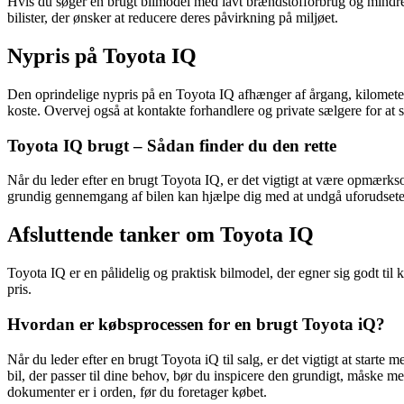
Hvis du søger en brugt bilmodel med lavt brændstofforbrug og mindre
bilister, der ønsker at reducere deres påvirkning på miljøet.
Nypris på Toyota IQ
Den oprindelige nypris på en Toyota IQ afhænger af årgang, kilometerst
koste. Overvej også at kontakte forhandlere og private sælgere for at 
Toyota IQ brugt – Sådan finder du den rette
Når du leder efter en brugt Toyota IQ, er det vigtigt at være opmærkso
grundig gennemgang af bilen kan hjælpe dig med at undgå uforudsete
Afsluttende tanker om Toyota IQ
Toyota IQ er en pålidelig og praktisk bilmodel, der egner sig godt til
pris.
Hvordan er købsprocessen for en brugt Toyota iQ?
Når du leder efter en brugt Toyota iQ til salg, er det vigtigt at start
bil, der passer til dine behov, bør du inspicere den grundigt, måske me
dokumenter er i orden, før du foretager købet.