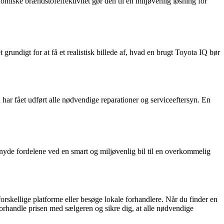
ske brændstofeffektivitet gør den til en miljøvenlig løsning for
rundigt for at få et realistisk billede af, hvad en brugt Toyota IQ bør
 har fået udført alle nødvendige reparationer og serviceeftersyn. En
u nyde fordelene ved en smart og miljøvenlig bil til en overkommelig
 forskellige platforme eller besøge lokale forhandlere. Når du finder en
 forhandle prisen med sælgeren og sikre dig, at alle nødvendige