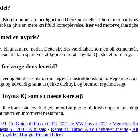
odel?
ndstoføkonomi sammenlignet med benzinmodeller. Dieselbiler har typisk
 kan give en mere kraftfuld køreoplevelse, især ved motorvejshastighe
 med en nypris?
ny bil af samme model. Dette skyldes værditabet, som en bil gennemgår, n
eget du kan spare ved at købe en brugt Toyota iQ i stedet for en ny.
 forlænge dens levetid?
ens vedligeholdelsesplan, som angivet i instruktionsbogen. Regelmæssig 
digt og udvendigt samt at tjekke dæktryk og bremser regelmæssigt.
 Toyota iQ som sit næste køretøj?
 til dine kørselsbehov, budget, brændstoføkonomi, forsikringsomkostning
 træffe en informeret beslutning.
2021: En Guide til Passat GTE 2021 og VW Passat 2021
•
Mercedes Ra
iesta ST 200 HK til salg
•
Renault 5 Turbo: Alt du behøver at vide
•
Al
n guide til brugte Renault biler
•