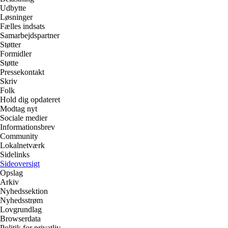
Udbytte
Løsninger
Fælles indsats
Samarbejdspartner
Støtter
Formidler
Støtte
Pressekontakt
Skriv
Folk
Hold dig opdateret
Modtag nyt
Sociale medier
Informationsbrev
Community
Lokalnetværk
Sidelinks
Sideoversigt
Opslag
Arkiv
Nyhedssektion
Nyhedsstrøm
Lovgrundlag
Browserdata
Politik for privatliv