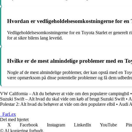
Hvordan er vedligeholdelsesomkostningerne for en 
Vedligeholdelsesomkostningerne for en Toyota Starlet er generelt r
for at sikre bilens lang levetid.
Hvilke er de mest almindelige problemer med en Toy
Nogle af de mest almindelige problemer, der kan opstå med en Toyot
være opmærksom på disse potentielle problemer og få dem udbedret h
VW California – Alt du behøver at vide om den populære campingbil
Suzuki Swift – Alt hvad du skal vide om køb af brugt Suzuki Swift
•
A
Polestar 2: Alt hvad du behøver at vide om den populære elbil
•
Audi A3
_
FarLex
Del med hjertet
X
Facebook
Instagram
LinkedIn
YouTube
Pin
© Al kopiering forbudt.