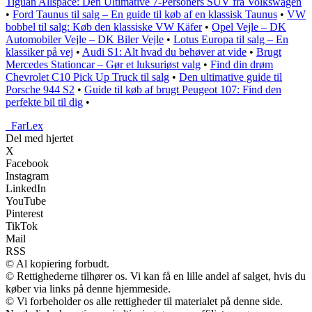
Tiguan Allspace: Den Ultimative 7-Personers SUV fra Volkswagen
•
Ford Taunus til salg – En guide til køb af en klassisk Taunus
•
VW
bobbel til salg: Køb den klassiske VW Käfer
•
Opel Vejle – DK
Automobiler Vejle – DK Biler Vejle
•
Lotus Europa til salg – En
klassiker på vej
•
Audi S1: Alt hvad du behøver at vide
•
Brugt
Mercedes Stationcar – Gør et luksuriøst valg
•
Find din drøm
Chevrolet C10 Pick Up Truck til salg
•
Den ultimative guide til
Porsche 944 S2
•
Guide til køb af brugt Peugeot 107: Find den
perfekte bil til dig
•
_
FarLex
Del med hjertet
X
Facebook
Instagram
LinkedIn
YouTube
Pinterest
TikTok
Mail
RSS
© Al kopiering forbudt.
© Rettighederne tilhører os. Vi kan få en lille andel af salget, hvis du
køber via links på denne hjemmeside.
© Vi forbeholder os alle rettigheder til materialet på denne side.