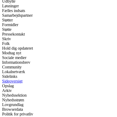
Udbytte
Løsninger
Fælles indsats
Samarbejdspartner
Støtter
Formidler
Støtte
Pressekontakt
Skriv
Folk
Hold dig opdateret
Modtag nyt
Sociale medier
Informationsbrev
Community
Lokalnetværk
Sidelinks
Sideoversigt
Opslag
Arkiv
Nyhedssektion
Nyhedsstrøm
Lovgrundlag
Browserdata
Politik for privatliv