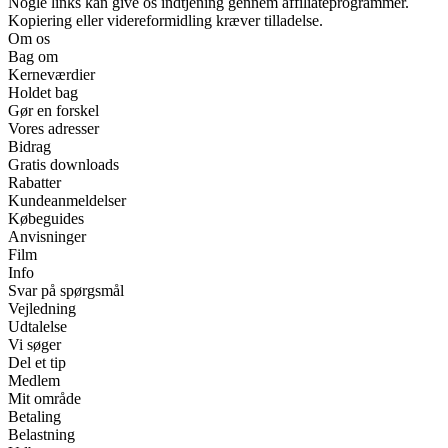
Nogle links kan give os indtjening gennem affiliateprogrammer.
Kopiering eller videreformidling kræver tilladelse.
Om os
Bag om
Kerneværdier
Holdet bag
Gør en forskel
Vores adresser
Bidrag
Gratis downloads
Rabatter
Kundeanmeldelser
Købeguides
Anvisninger
Film
Info
Svar på spørgsmål
Vejledning
Udtalelse
Vi søger
Del et tip
Medlem
Mit område
Betaling
Belastning