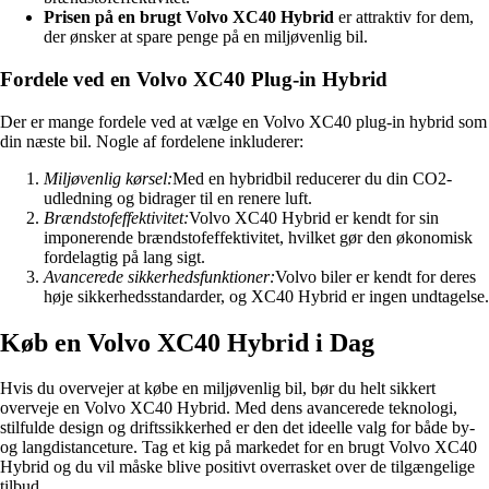
Prisen på en brugt Volvo XC40 Hybrid
er attraktiv for dem,
der ønsker at spare penge på en miljøvenlig bil.
Fordele ved en Volvo XC40 Plug-in Hybrid
Der er mange fordele ved at vælge en Volvo XC40 plug-in hybrid som
din næste bil. Nogle af fordelene inkluderer:
Miljøvenlig kørsel:
Med en hybridbil reducerer du din CO2-
udledning og bidrager til en renere luft.
Brændstofeffektivitet:
Volvo XC40 Hybrid er kendt for sin
imponerende brændstofeffektivitet, hvilket gør den økonomisk
fordelagtig på lang sigt.
Avancerede sikkerhedsfunktioner:
Volvo biler er kendt for deres
høje sikkerhedsstandarder, og XC40 Hybrid er ingen undtagelse.
Køb en Volvo XC40 Hybrid i Dag
Hvis du overvejer at købe en miljøvenlig bil, bør du helt sikkert
overveje en Volvo XC40 Hybrid. Med dens avancerede teknologi,
stilfulde design og driftssikkerhed er den det ideelle valg for både by-
og langdistanceture. Tag et kig på markedet for en brugt Volvo XC40
Hybrid og du vil måske blive positivt overrasket over de tilgængelige
tilbud.