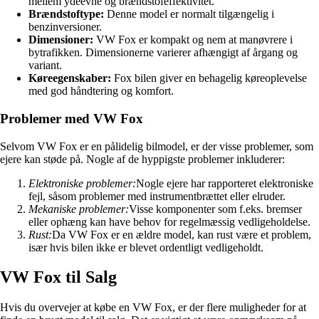
mellem ydeevne og brændstofeffektivitet.
Brændstoftype:
Denne model er normalt tilgængelig i
benzinversioner.
Dimensioner:
VW Fox er kompakt og nem at manøvrere i
bytrafikken. Dimensionerne varierer afhængigt af årgang og
variant.
Køreegenskaber:
Fox bilen giver en behagelig køreoplevelse
med god håndtering og komfort.
Problemer med VW Fox
Selvom VW Fox er en pålidelig bilmodel, er der visse problemer, som
ejere kan støde på. Nogle af de hyppigste problemer inkluderer:
Elektroniske problemer:
Nogle ejere har rapporteret elektroniske
fejl, såsom problemer med instrumentbrættet eller elruder.
Mekaniske problemer:
Visse komponenter som f.eks. bremser
eller ophæng kan have behov for regelmæssig vedligeholdelse.
Rust:
Da VW Fox er en ældre model, kan rust være et problem,
især hvis bilen ikke er blevet ordentligt vedligeholdt.
VW Fox til Salg
Hvis du overvejer at købe en VW Fox, er der flere muligheder for at