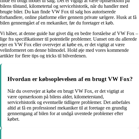
finde en brugt model til salg. Det er vigtigt at være opmærksom på
bilens tilstand, kilometertal og servicehistorik, når du handler med
brugte biler. Du kan finde VW Fox til salg hos autoriserede
forhandlere, online platforme eller gennem private sælgere. Husk at få
bilen gennemgået af en mekaniker, før du foretager et køb.
Vi håber, at denne guide har givet dig en bedre forståelse af VW Fox –
lige fra specifikationer til potentielle problemer. Uanset om du allerede
ejer en VW Fox eller overvejer at købe en, er det vigtigt at være
velinformeret om denne bilmodel. Hold øje med vores kommende
artikler for flere tips og tricks til bilverdenen.
Hvordan er købsoplevelsen af en brugt VW Fox?
Når du overvejer at købe en brugt VW Fox, er det vigtigt at
være opmærksom på bilens alder, kilometerstand,
servicehistorik og eventuelle tidligere problemer. Det anbefales
altid at få en professionel mekaniker til at foretage en grundig
gennemgang af bilen for at undgå uventede problemer efter
købet.