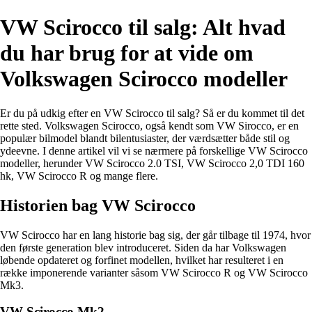
VW Scirocco til salg: Alt hvad
du har brug for at vide om
Volkswagen Scirocco modeller
Er du på udkig efter en VW Scirocco til salg? Så er du kommet til det
rette sted. Volkswagen Scirocco, også kendt som VW Sirocco, er en
populær bilmodel blandt bilentusiaster, der værdsætter både stil og
ydeevne. I denne artikel vil vi se nærmere på forskellige VW Scirocco
modeller, herunder VW Scirocco 2.0 TSI, VW Scirocco 2,0 TDI 160
hk, VW Scirocco R og mange flere.
Historien bag VW Scirocco
VW Scirocco har en lang historie bag sig, der går tilbage til 1974, hvor
den første generation blev introduceret. Siden da har Volkswagen
løbende opdateret og forfinet modellen, hvilket har resulteret i en
række imponerende varianter såsom VW Scirocco R og VW Scirocco
Mk3.
VW Scirocco Mk2